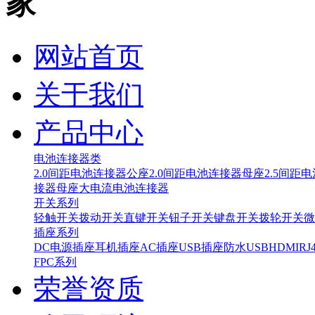
家
网站首页
关于我们
产品中心
电池连接器类
2.0间距电池连接器公座
2.0间距电池连接器母座
2.5间距
接器母座
大电流电池连接器
开关系列
轻触开关
拨动开关
直键开关
钮子开关
键盘开关
拨轮开关
微
插座系列
DC电源插座
耳机插座
AC插座
USB插座
防水USB
HDMI
RJ
FPC系列
荣誉资质